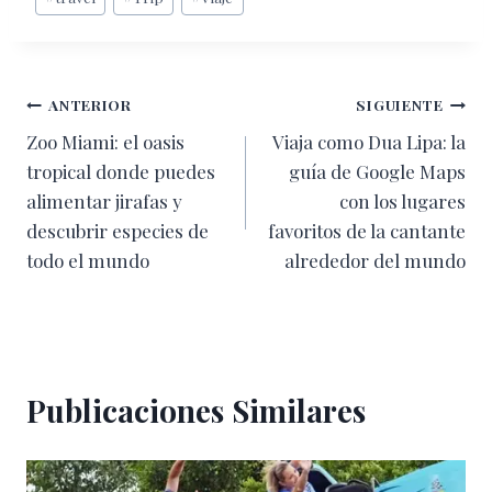
de
la
entrada:
Navegación
ANTERIOR
SIGUIENTE
Zoo Miami: el oasis
Viaja como Dua Lipa: la
de
tropical donde puedes
guía de Google Maps
entradas
alimentar jirafas y
con los lugares
descubrir especies de
favoritos de la cantante
todo el mundo
alrededor del mundo
Publicaciones Similares