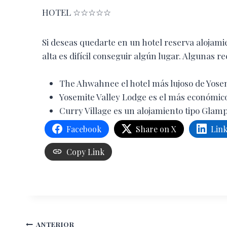
HOTEL ☆☆☆☆☆
Si deseas quedarte en un hotel reserva alojam
alta es difícil conseguir algún lugar. Algunas 
The Ahwahnee el hotel más lujoso de Yose
Yosemite Valley Lodge es el más económico
Curry Village es un alojamiento tipo Glamp
Facebook
Share on X
Lin
Copy Link
Navegación
ANTERIOR