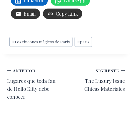
LinkedIn
WhatsApp
Email
Copy Link
Etiquetas
#
Los rincones mágicos de París
#
paris
de
la
entrada:
Navegación
ANTERIOR
SIGUIENTE
Lugares que toda fan
The Luxury Issue
de
de Hello Kitty debe
Chicas Materiales
entradas
conocer