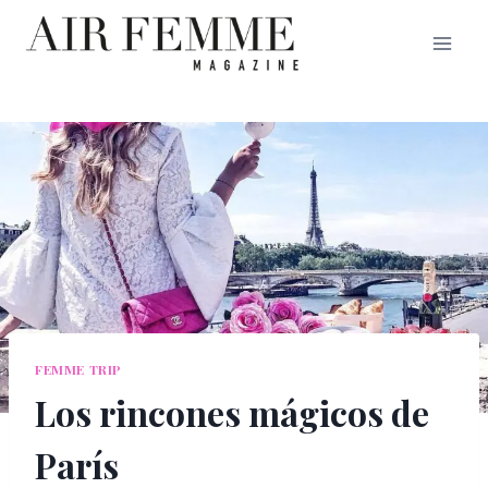
Saltar
al
contenido
FEMME TRIP
Los rincones mágicos de
París