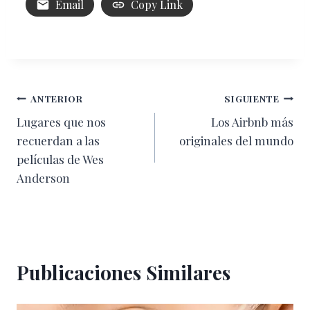
Email
Copy Link
Navegación
ANTERIOR
SIGUIENTE
Lugares que nos
Los Airbnb más
de
recuerdan a las
originales del mundo
entradas
películas de Wes
Anderson
Publicaciones Similares