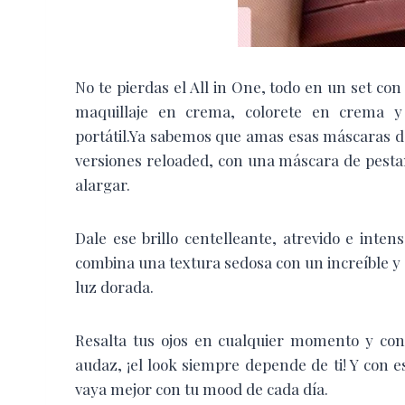
No te pierdas el All in One, todo en un set c
maquillaje en crema, colorete en crema y p
portátil.Ya sabemos que amas esas máscaras de 
versiones reloaded, con una máscara de pestañ
alargar.
Dale ese brillo centelleante, atrevido e inten
combina una textura sedosa con un increíble y e
luz dorada.
Resalta tus ojos en cualquier momento y con 
audaz, ¡el look siempre depende de ti! Y con 
vaya mejor con tu mood de cada día.