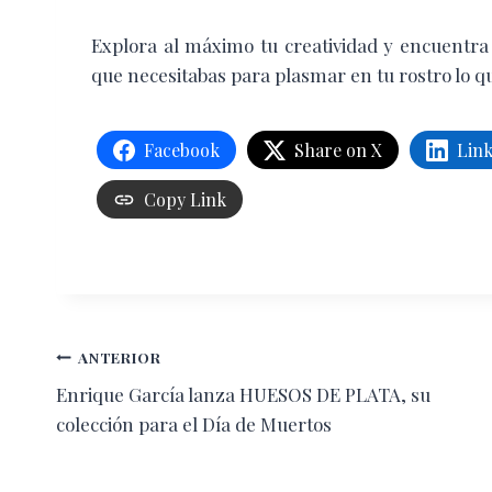
Explora al máximo tu creatividad y encuentr
que necesitabas para plasmar en tu rostro lo qu
Facebook
Share on X
Lin
Copy Link
Navegación
ANTERIOR
Enrique García lanza HUESOS DE PLATA, su
de
colección para el Día de Muertos
entradas