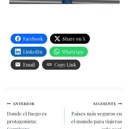
Facebook
Share on X
LinkedIn
WhatsApp
Email
Copy Link
Navegación
ANTERIOR
SIGUIENTE
Donde el fuego es
Países más seguros en
de
protagonista:
el mundo para viajeras
Carnivore
este 2026