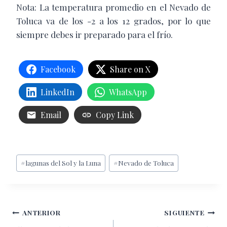
Nota: La temperatura promedio en el Nevado de
Toluca va de los -2 a los 12 grados, por lo que
siempre debes ir preparado para el frío.
Facebook
Share on X
LinkedIn
WhatsApp
Email
Copy Link
Etiquetas
#
lagunas del Sol y la Luna
#
Nevado de Toluca
de
la
entrada:
Navegación
ANTERIOR
SIGUIENTE