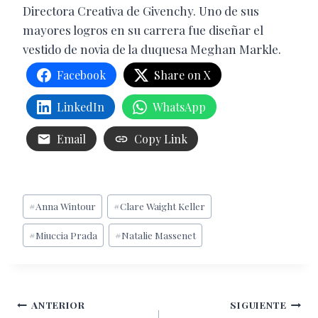
Directora Creativa de Givenchy. Uno de sus
mayores logros en su carrera fue diseñar el
vestido de novia de la duquesa Meghan Markle.
Facebook
Share on X
LinkedIn
WhatsApp
Email
Copy Link
Etiquetas
#
Anna Wintour
#
Clare Waight Keller
de
#
Miuccia Prada
#
Natalie Massenet
la
entrada:
Navegación
ANTERIOR
SIGUIENTE