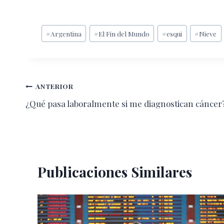
Etiquetas
#
Argentina
#
El Fin del Mundo
#
esqui
#
Nieve
de
la
entrada:
Navegación
ANTERIOR
¿Qué pasa laboralmente si me diagnostican cáncer
de
entradas
Publicaciones Similares