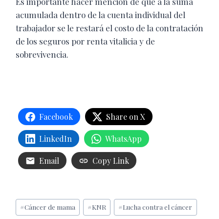
Es importante hacer mención de que a la suma
acumulada dentro de la cuenta individual del
trabajador se le restará el costo de la contratación
de los seguros por renta vitalicia y de
sobrevivencia.
Facebook
Share on X
LinkedIn
WhatsApp
Email
Copy Link
Etiquetas
#
Cáncer de mama
#
KNR
#
Lucha contra el cáncer
de