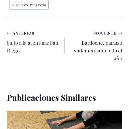
#
Octubre mes rosa
la
entrada:
Navegación
ANTERIOR
SIGUIENTE
Salto a la aventura: San
Bariloche, paraíso
de
Diego
sudamericano todo el
entradas
año
Publicaciones Similares