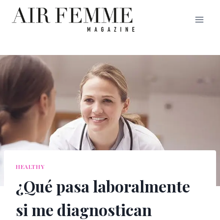
Saltar
al
contenido
HEALTHY
¿Qué pasa laboralmente
si me diagnostican