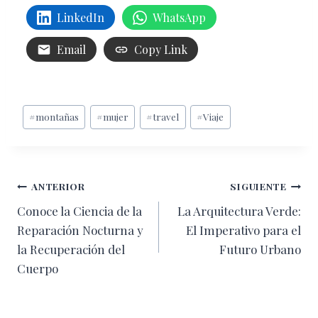
LinkedIn
WhatsApp
Email
Copy Link
Etiquetas
#
montañas
#
mujer
#
travel
#
Viaje
de
la
entrada:
Navegación
ANTERIOR
SIGUIENTE
Conoce la Ciencia de la
La Arquitectura Verde:
de
Reparación Nocturna y
El Imperativo para el
entradas
la Recuperación del
Futuro Urbano
Cuerpo