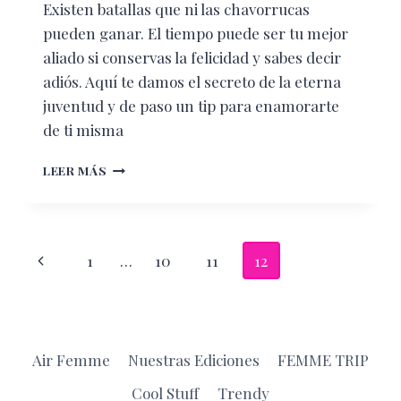
Existen batallas que ni las chavorrucas
pueden ganar. El tiempo puede ser tu mejor
aliado si conservas la felicidad y sabes decir
adiós. Aquí te damos el secreto de la eterna
juventud y de paso un tip para enamorarte
de ti misma
FOREVER
LEER MÁS
YOUNG,
FOREVER
LOVE
Navegación
Página
1
…
10
11
12
de
anterior
página
Air Femme
Nuestras Ediciones
FEMME TRIP
Cool Stuff
Trendy