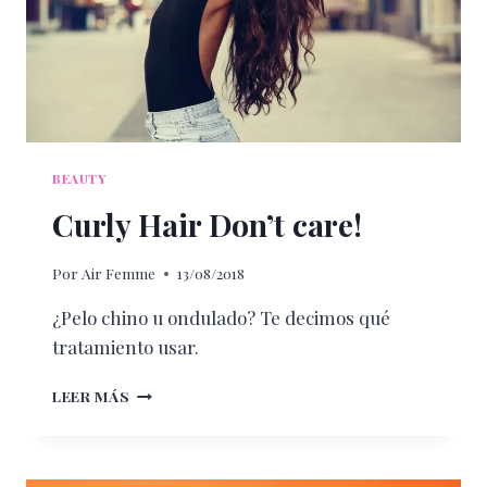
BEAUTY
Curly Hair Don’t care!
Por
Air Femme
13/08/2018
¿Pelo chino u ondulado? Te decimos qué
tratamiento usar.
CURLY
LEER MÁS
HAIR
DON’T
CARE!