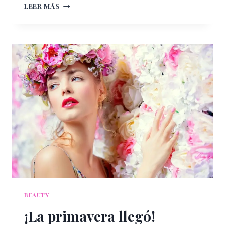
PELO
LEER MÁS
ESPECTACULAR
AUNQUE
EL
VERANO
NO
LO
QUIERA
BEAUTY
¡La primavera llegó!