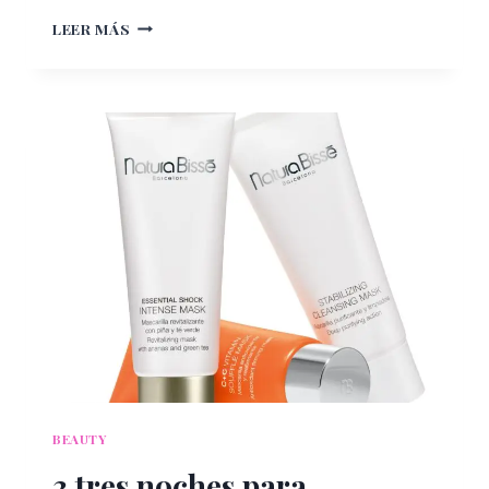
HIDRATACIÓN
LEER MÁS
2.0
PARA
TU
PIEL
BEAUTY
3 tres noches para