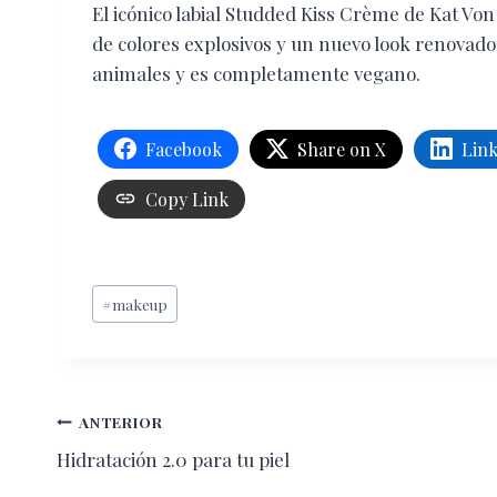
El icónico labial Studded Kiss Crème de Kat V
de colores explosivos y un nuevo look renovad
animales y es completamente vegano.
Facebook
Share on X
Lin
Copy Link
Etiquetas
#
makeup
de
la
entrada:
Navegación
ANTERIOR
Hidratación 2.0 para tu piel
de