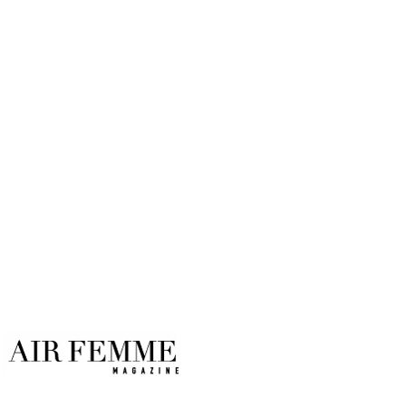
de cabello es adecuado para ti
según tu tipo de rostro?
Por
Air Femme
01/08/2021