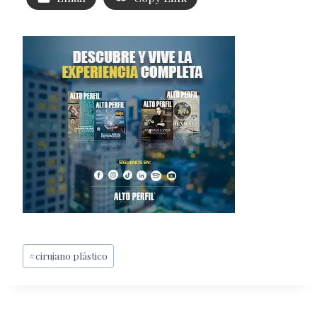
Etiquetas
#
cirujano plástico
de
la
entrada: