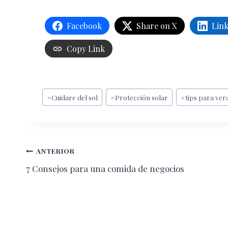
Facebook
Share on X
Lin
Copy Link
Etiquetas
#
Cuidare del sol
#
Protección solar
#
tips para ve
de
la
entrada:
Navegación
ANTERIOR
7 Consejos para una comida de negocios
de
entradas