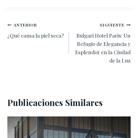
la
entrada:
Navegación
ANTERIOR
SIGUIENTE
¿Qué causa la piel seca?
Bulgari Hotel Paris: Un
de
Refugio de Elegancia y
entradas
Esplendor en la Ciudad
de la Luz
Publicaciones Similares