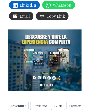
LinkedIn
WhatsApp
Email
Copy Link
Etiquetas
#
Aventura
#
invierno
#
Viaje
#
winter
de