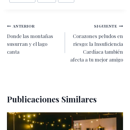
de
la
entrada:
Navegación
ANTERIOR
SIGUIENTE
Donde las montañas
Corazones peludos en
de
susurran y el lago
riesgo: la Insuficiencia
entradas
canta
Cardíaca también
afecta a tu mejor amigo
Publicaciones Similares