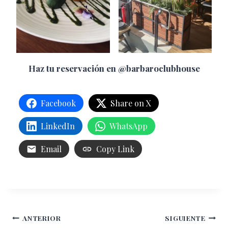
Haz tu reservación en @barbaroclubhouse
Facebook
Share on X
LinkedIn
WhatsApp
Email
Copy Link
Navegación
ANTERIOR
SIGUIENTE