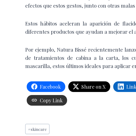
efectos que estos gestos, junto con otras malas
Estos hábitos aceleran la aparición de flac
diferentes productos que ayudan a mejorar el a
Por ejemplo, Natura Bissé recientemente lan
de tratamientos de cabina a la carta, los
mascarilla, estos últimos ideales para aplicar e
Facebook
Share on X
Lin
Copy Link
Etiquetas
#
skincare
de