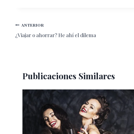
la
entrada:
Navegación
ANTERIOR
¿Viajar o ahorrar? He ahí el dilema
de
entradas
Publicaciones Similares