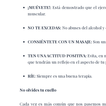
¡MUÉVETE!:
Está demostrado que el ejerc
muscular.
NO TE EXCEDAS:
No abuses del alcohol y 
CONSIÉNTETE CON UN MASAJE:
Son un
TEN UNA ACTITUD POSITIVA:
Evita, en 
que tendrán un reflejo en el aspecto de tu p
RÍE:
Siempre es una buena terapia.
No olvides tu cuello
Cada vez es más común que nos pasemos mira