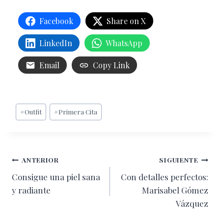
Facebook
Share on X
LinkedIn
WhatsApp
Email
Copy Link
Etiquetas
#
Outfit
#
Primera Cita
de
la
entrada:
Navegación
ANTERIOR
SIGUIENTE
Consigue una piel sana
Con detalles perfectos:
de
y radiante
Marisabel Gómez
entradas
Vázquez