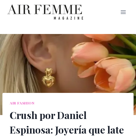
Saltar
al
contenido
AIR FASHION
Crush por Daniel
Espinosa: Joyería que late