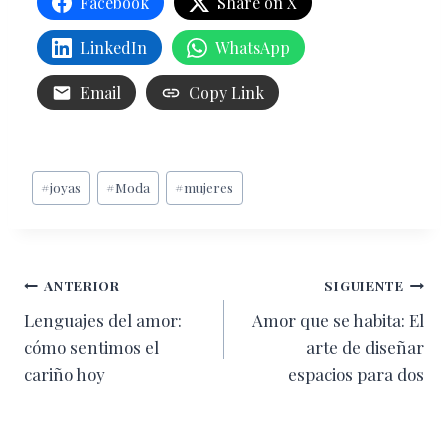
Facebook
Share on X
LinkedIn
WhatsApp
Email
Copy Link
Etiquetas
#
joyas
#
Moda
#
mujeres
de
la
entrada:
Navegación
ANTERIOR
SIGUIENTE
Lenguajes del amor:
Amor que se habita: El
de
cómo sentimos el
arte de diseñar
entradas
cariño hoy
espacios para dos