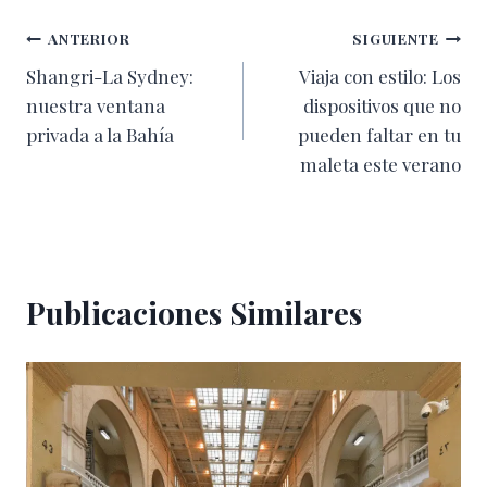
entrada:
Navegación
ANTERIOR
SIGUIENTE
Shangri-La Sydney:
Viaja con estilo: Los
de
nuestra ventana
dispositivos que no
entradas
privada a la Bahía
pueden faltar en tu
maleta este verano
Publicaciones Similares