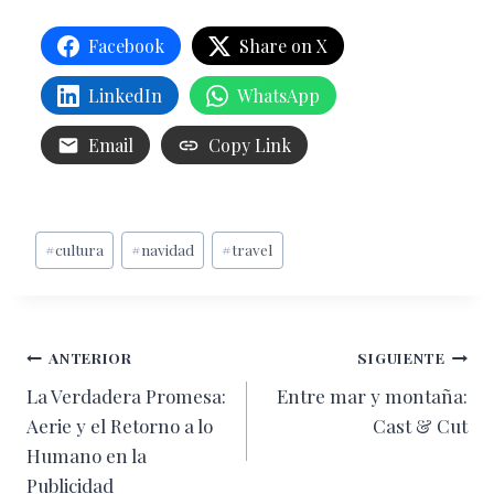
Facebook
Share on X
LinkedIn
WhatsApp
Email
Copy Link
Etiquetas
#
cultura
#
navidad
#
travel
de
la
entrada:
Navegación
ANTERIOR
SIGUIENTE
La Verdadera Promesa:
Entre mar y montaña:
de
Aerie y el Retorno a lo
Cast & Cut
entradas
Humano en la
Publicidad