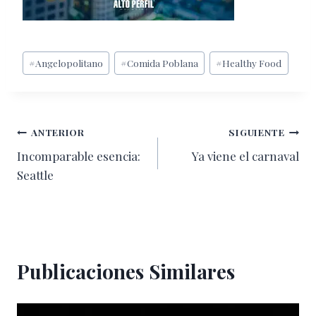
Etiquetas
#
Angelopolitano
#
Comida Poblana
#
Healthy Food
de
la
entrada:
Navegación
ANTERIOR
SIGUIENTE
Incomparable esencia:
Ya viene el carnaval
de
Seattle
entradas
Publicaciones Similares