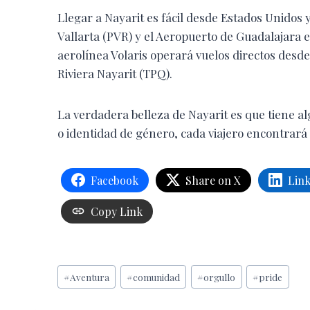
Llegar a Nayarit es fácil desde Estados Unidos
Vallarta (PVR) y el Aeropuerto de Guadalajara est
aerolínea Volaris operará vuelos directos desd
Riviera Nayarit (TPQ).
La verdadera belleza de Nayarit es que tiene al
o identidad de género, cada viajero encontrará 
Facebook
Share on X
Lin
Copy Link
Etiquetas
#
Aventura
#
comunidad
#
orgullo
#
pride
de
la