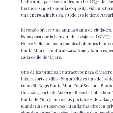
La fórmula para ser un destino LGBTQ+ de clase
hermosas, gastronomía exquisita, vida nocturna
una energía inclusiva. Y todo eso lo tiene Nayar
El estado ofrece una amplia gama de ciudades,
listas para dar la bienvenida a viajeros LGBTQ+.
Nuevo Vallarta, hasta pueblos bohemios llenos d
Punta Mita o la naturaleza salvaje y fauna espe
cada estilo de viajero.
Uno de los principales atractivos para el viaje
lujo, resorts y villas. Punta Mita es uno de los
como St. Regis Punta Mita, Four Seasons Punta
Corazón, parte de Auberge Resorts Collection.
Punta de Mita y una de los portafoios de villa
Mandarina y Rosewood Mandarina ofrecen privac
abundan entre Bucerías, Sayulita y San Pancho