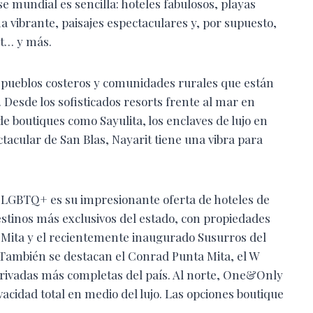
 mundial es sencilla: hoteles fabulosos, playas
 vibrante, paisajes espectaculares y, por supuesto,
it… y más.
 pueblos costeros y comunidades rurales que están
 Desde los sofisticados resorts frente al mar en
e boutiques como Sayulita, los enclaves de lujo en
ctacular de San Blas, Nayarit tiene una vibra para
ro LGBTQ+ es su impresionante oferta de hoteles de
 destinos más exclusivos del estado, con propiedades
 Mita y el recientemente inaugurado Susurros del
 También se destacan el Conrad Punta Mita, el W
s privadas más completas del país. Al norte, One&Only
idad total en medio del lujo. Las opciones boutique
.