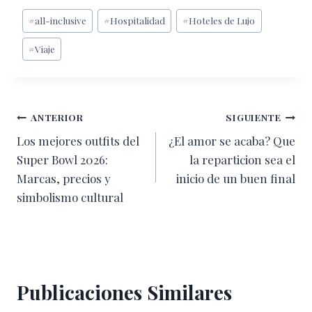
Etiquetas
#
all-inclusive
#
Hospitalidad
#
Hoteles de Lujo
de
#
Viaje
la
entrada:
Navegación
ANTERIOR
SIGUIENTE
Los mejores outfits del
¿El amor se acaba? Que
de
Super Bowl 2026:
la reparticion sea el
entradas
Marcas, precios y
inicio de un buen final
simbolismo cultural
Publicaciones Similares