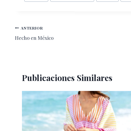
de
la
entrada:
Navegación
ANTERIOR
Hecho en México
de
entradas
Publicaciones Similares