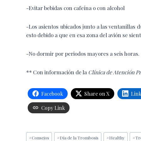
-Evitar bebidas con cafeína o con alcohol
-Los asientos ubicados junto a las ventanillas 
esto debido a que en esa zona del avión se sient
-No dormir por periodos mayores a seis horas.
** Con información de la
Clínica de Atención P
Facebook
Share on X
Lin
Copy Link
Etiquetas
#
Consejos
#
Día de la Trombosis
#
Healthy
#
Tr