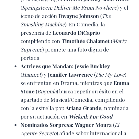
(
Springsteen: Deliver Me From Nowhere
) y el
ícono de acción
Dwayne Johnson
(
The
Smashing Machine
). En Comedia, la
presencia de
Leonardo DiCaprio
compitiendo con
Timothée Chalamet
(
Marty
Supreme
) promete una foto digna de
portada.
Actrices que Mandan:
Jessie Buckley
(
Hamnet
) y
Jennifer Lawrence
(
Die My Love
)
se enfrentan en Drama, mientras que
Emma
Stone
(
Bugonia
) busca repetir su éxito en el
apartado de Musical/Comedia, compitiendo
con la estrella pop
Ariana Grande
, nominada
por su actuación en
Wicked: For Good
.
Nominados Sorpresa:
Wagner Moura
(
El
Agente Secreto
) añade sabor internacional a