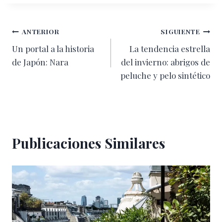
Navegación
ANTERIOR
SIGUIENTE
Un portal a la historia
La tendencia estrella
de
de Japón: Nara
del invierno: abrigos de
entradas
peluche y pelo sintético
Publicaciones Similares