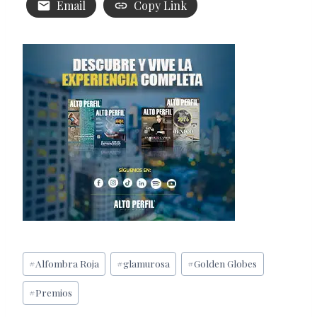
Email
Copy Link
Etiquetas
#
Alfombra Roja
#
glamurosa
#
Golden Globes
de
#
Premios
la
entrada: