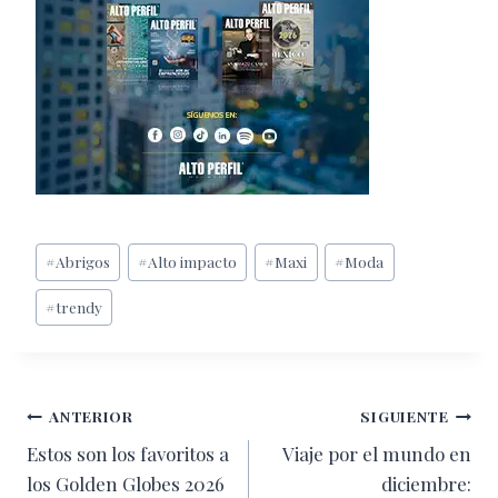
Etiquetas
#
Abrigos
#
Alto impacto
#
Maxi
#
Moda
de
#
trendy
la
entrada:
Navegación
ANTERIOR
SIGUIENTE
Estos son los favoritos a
Viaje por el mundo en
de
los Golden Globes 2026
diciembre: