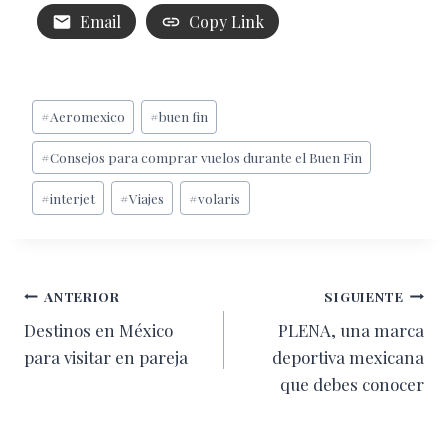
Email
Copy Link
Etiquetas
#
Aeromexico
#
buen fin
de
#
Consejos para comprar vuelos durante el Buen Fin
la
entrada:
#
interjet
#
Viajes
#
volaris
Navegación
ANTERIOR
SIGUIENTE
Destinos en México
PLENA, una marca
de
para visitar en pareja
deportiva mexicana
entradas
que debes conocer