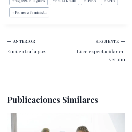
#
Aspectos legales
#
Frida Khalo
#
INBA
#
KNR
de
#
Pionera feminista
la
entrada:
Navegación
ANTERIOR
SIGUIENTE
Encuentra la paz
Luce espectacular en
de
verano
entradas
Publicaciones Similares