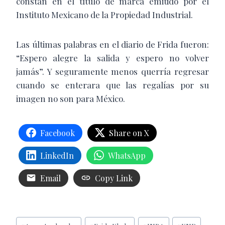
constan en el título de marca emitido por el
Instituto Mexicano de la Propiedad Industrial.
Las últimas palabras en el diario de Frida fueron:
“Espero alegre la salida y espero no volver
jamás”. Y seguramente menos querría regresar
cuando se enterara que las regalías por su
imagen no son para México.
Facebook
Share on X
LinkedIn
WhatsApp
Email
Copy Link
Etiquetas