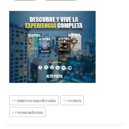
Etiquetas
#
#mujeresempoderadas
#
#women
de
#
#womensforum
la
entrada: