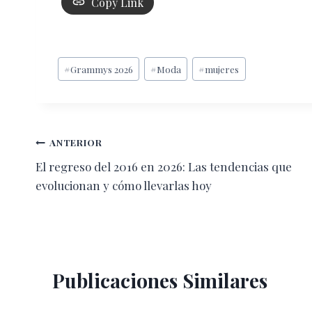
Copy Link
Etiquetas
#
Grammys 2026
#
Moda
#
mujeres
de
la
entrada:
Navegación
ANTERIOR
El regreso del 2016 en 2026: Las tendencias que
de
evolucionan y cómo llevarlas hoy
entradas
Publicaciones Similares