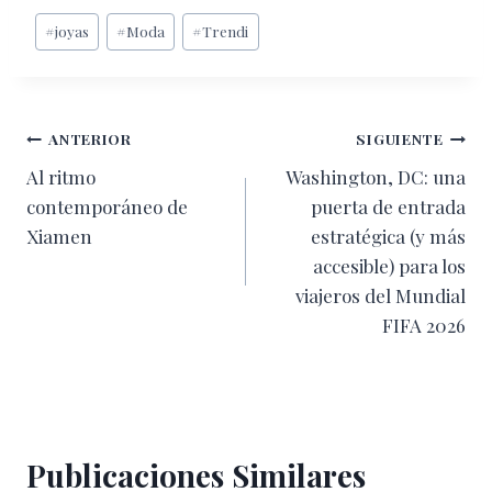
Etiquetas
#
joyas
#
Moda
#
Trendi
de
la
entrada:
Navegación
ANTERIOR
SIGUIENTE
Al ritmo
Washington, DC: una
de
contemporáneo de
puerta de entrada
entradas
Xiamen
estratégica (y más
accesible) para los
viajeros del Mundial
FIFA 2026
Publicaciones Similares