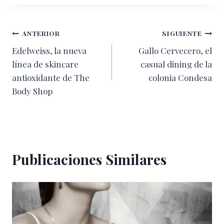
Navegación
ANTERIOR
SIGUIENTE
Edelweiss, la nueva
Gallo Cervecero, el
de
línea de skincare
casual dining de la
entradas
antioxidante de The
colonia Condesa
Body Shop
Publicaciones Similares