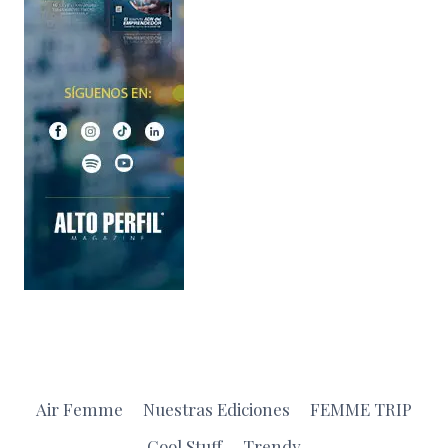
Air Femme
Nuestras Ediciones
FEMME TRIP
Cool Stuff
Trendy