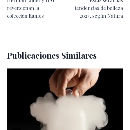
Herman Miller y HAY
Estas serán las
de
reversionan la
tendencias de belleza
entradas
colección Eames
2023, según Natura
Publicaciones Similares