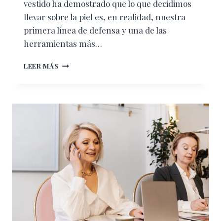
vestido ha demostrado que lo que decidimos
llevar sobre la piel es, en realidad, nuestra
primera línea de defensa y una de las
herramientas más…
LA
LEER MÁS
ARMADURA
DE
CRISTAL:
EL
DISEÑO
COMO
HERRAMIENTA
DE
EMPODERAMIENTO
Y
AUTOESTIMA