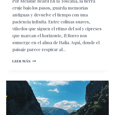
Por Melanie Beard En la Toscana, la tierra
cruje bajo los pasos, guarda memorias
antiguas y devuelve el tiempo con una
paciencia infinita. Entre colinas suaves,
viñedos que siguen el ritmo del sol y cipreses
que marcan el horizonte, Il Borro nos
sumerge en el alma de Italia. Aquí, donde el
paisaje parece respirar al...
IL
LEER MÁS
BORRO:
EL
LUJO
DE
VOLVER
AL
ORIGEN