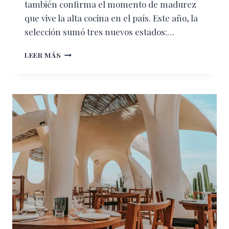
también confirma el momento de madurez
que vive la alta cocina en el país. Este año, la
selección sumó tres nuevos estados:…
GUÍA
LEER MÁS
MICHELIN
MÉXICO
2026:
LOS
SIETE
NUEVOS
RESTAURANTES
QUE
ELEVAN
LA
ESCENA
GASTRONÓMICA
NACIONAL