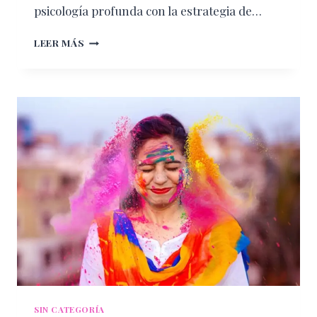
psicología profunda con la estrategia de…
LA
LEER MÁS
MAESTRÍA
DEL
CAMBIO:
ANATOMÍA
DE
LA
REINVENCIÓN
A
LOS
40+
SIN CATEGORÍA