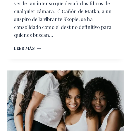
verde tan intenso que desafía los filtros de
cualquier cámara. El Cañón de Matka, a un
suspiro de la vibrante Skopie, se ha
consolidado como el destino definitivo para
quienes buscan…
EL
LEER MÁS
CAÑÓN
DE
MATKA:
EL
TESORO
ESMERALDA
QUE
DEBES
DESCUBRIR
EN
EUROPA