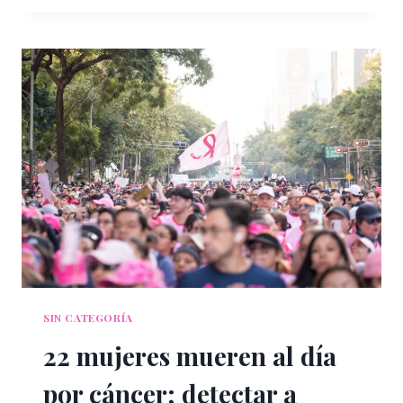
DE
DAWSON’S
CREEK:
UN
VIAJE
A
LA
NOSTALGIA,
EL
ESTILO
Y
EL
DESTINO
QUE
MARCÓ
UNA
ERA
SIN CATEGORÍA
22 mujeres mueren al día
por cáncer; detectar a