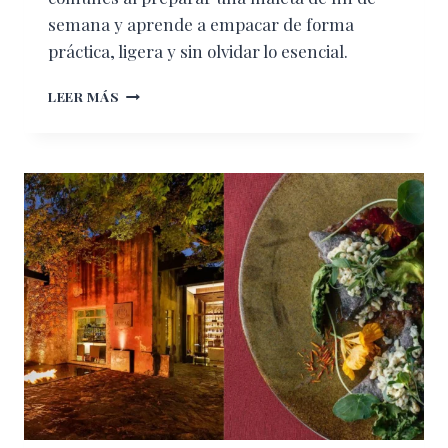
semana y aprende a empacar de forma
práctica, ligera y sin olvidar lo esencial.
LOS
LEER MÁS
ERRORES
MÁS
COMUNES
AL
ORGANIZAR
UNA
MALETA
DE
FIN
DE
SEMANA
(Y
CÓMO
EVITARLOS)