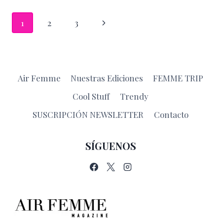
ELLAS
Navegación
Siguiente
1
2
3
de
página
página
Air Femme
Nuestras Ediciones
FEMME TRIP
Cool Stuff
Trendy
SUSCRIPCIÓN NEWSLETTER
Contacto
SÍGUENOS