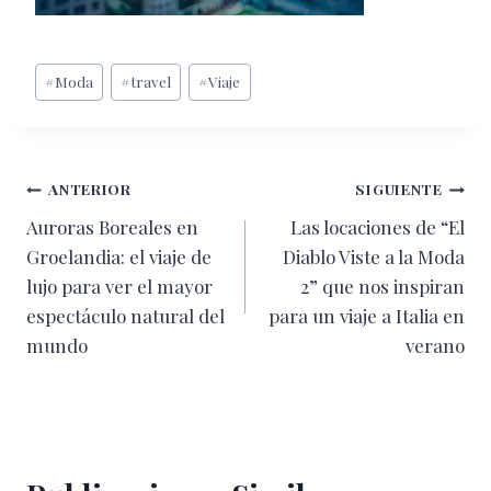
Etiquetas
#
Moda
#
travel
#
Viaje
de
la
entrada:
Navegación
ANTERIOR
SIGUIENTE
Auroras Boreales en
Las locaciones de “El
de
Groelandia: el viaje de
Diablo Viste a la Moda
entradas
lujo para ver el mayor
2” que nos inspiran
espectáculo natural del
para un viaje a Italia en
mundo
verano