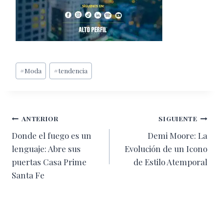
Etiquetas
#
Moda
#
tendencia
de
la
entrada:
Navegación
ANTERIOR
SIGUIENTE
Donde el fuego es un
Demi Moore: La
de
lenguaje: Abre sus
Evolución de un Icono
entradas
puertas Casa Prime
de Estilo Atemporal
Santa Fe