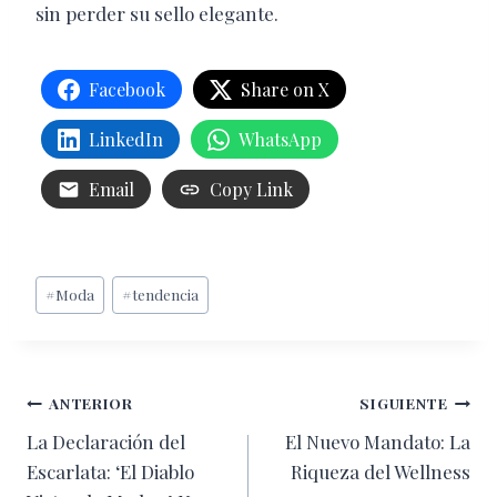
sin perder su sello elegante.
Facebook
Share on X
LinkedIn
WhatsApp
Email
Copy Link
Etiquetas
#
Moda
#
tendencia
de
la
entrada:
Navegación
ANTERIOR
SIGUIENTE
La Declaración del
El Nuevo Mandato: La
de
Escarlata: ‘El Diablo
Riqueza del Wellness