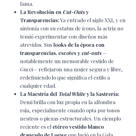
fama.
La Revolución en
Cut-Outs
y
Transparencias:
Ya entrado el siglo XXI, y en
sintonía con su estatus de ícono, la actriz no
temió experimentar con diseños más
atrevidos. Sus
looks de la época con
transparencias, escotes y
cut-outs
—
notablemente un memorable vestido de
Gucci— reflejaron una mujer segura y libre,
redefiniendo lo que significa el estilo a
cualquier edad.
La Maestría del
Total White
y la Sastrería:
Demi brilla con luz propia en la alfombra
roja, especialmente cuando opta por tonos
neutros o piezas estructurales. Un ejemplo
reciente es el
etéreo vestido blanco
drapeado de Loewe
que lució en la Gala