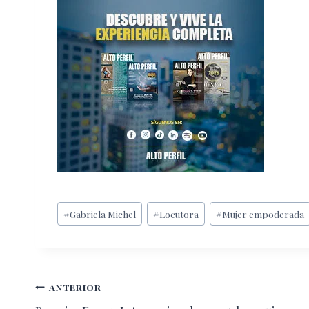
Etiquetas
#
Gabriela Michel
#
Locutora
#
Mujer empoderada
de
la
entrada:
Navegación
ANTERIOR