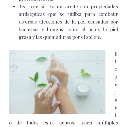
Tea tree oil: Es un aceite con propiedades
antisépticas que se utiliza para combatir
diversas afecciones de la piel causadas por
bacterias y hongos como el acné, la piel
grasa y las quemaduras por el sol etc.
E
l
c
o
n
j
u
n
t
o de todos estos activos, traen múltiples