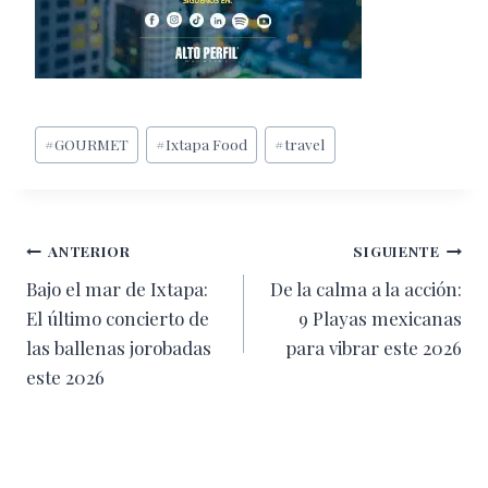
Etiquetas
#
GOURMET
#
Ixtapa Food
#
travel
de
la
entrada:
Navegación
ANTERIOR
SIGUIENTE
Bajo el mar de Ixtapa:
De la calma a la acción:
de
El último concierto de
9 Playas mexicanas
entradas
las ballenas jorobadas
para vibrar este 2026
este 2026