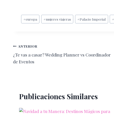
Etiquetas
#
europa
#
mujeres viajeras
#
Palacio Imperial
de
la
entrada:
Navegación
ANTERIOR
¿Te vas a casar? Wedding Planner vs Coordinador
de
de Eventos
entradas
Publicaciones Similares