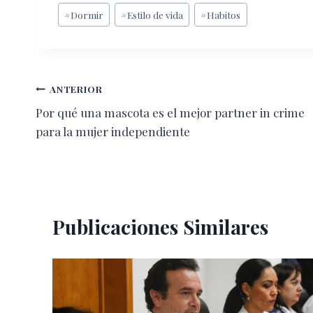
Etiquetas
#
Dormir
#
Estilo de vida
#
Habitos
de
la
entrada:
Navegación
ANTERIOR
Por qué una mascota es el mejor partner in crime
de
para la mujer independiente
entradas
Publicaciones Similares