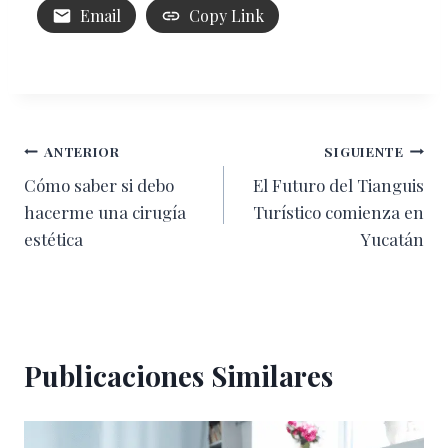
Email
Copy Link
Navegación
ANTERIOR
SIGUIENTE
Cómo saber si debo
El Futuro del Tianguis
de
hacerme una cirugía
Turístico comienza en
entradas
estética
Yucatán
Publicaciones Similares