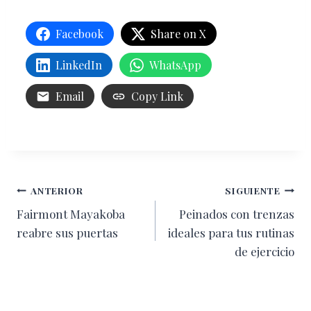
Facebook
Share on X
LinkedIn
WhatsApp
Email
Copy Link
Navegación
ANTERIOR
SIGUIENTE
Fairmont Mayakoba
Peinados con trenzas
de
reabre sus puertas
ideales para tus rutinas
entradas
de ejercicio