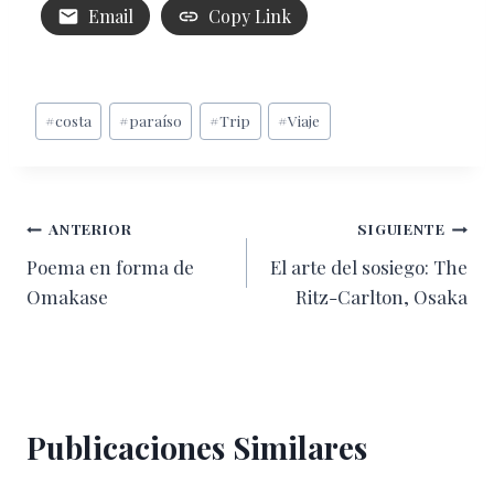
Email
Copy Link
Etiquetas
#
costa
#
paraíso
#
Trip
#
Viaje
de
la
entrada:
Navegación
ANTERIOR
SIGUIENTE
Poema en forma de
El arte del sosiego: The
de
Omakase
Ritz-Carlton, Osaka
entradas
Publicaciones Similares