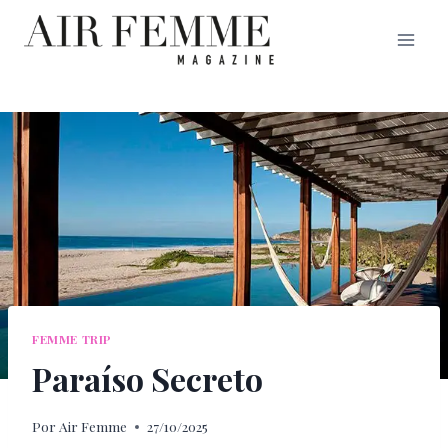
Saltar
al
contenido
FEMME TRIP
Paraíso Secreto
Por
Air Femme
27/10/2025