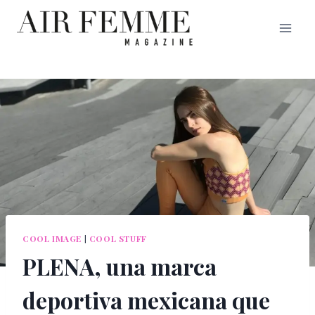
Saltar
al
contenido
COOL IMAGE
|
COOL STUFF
PLENA, una marca
deportiva mexicana que