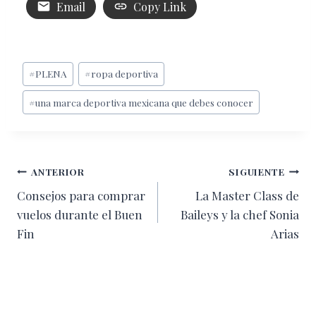
Email
Copy Link
Etiquetas
#
PLENA
#
ropa deportiva
de
#
una marca deportiva mexicana que debes conocer
la
entrada:
Navegación
ANTERIOR
SIGUIENTE
Consejos para comprar
La Master Class de
de
vuelos durante el Buen
Baileys y la chef Sonia
entradas
Fin
Arias