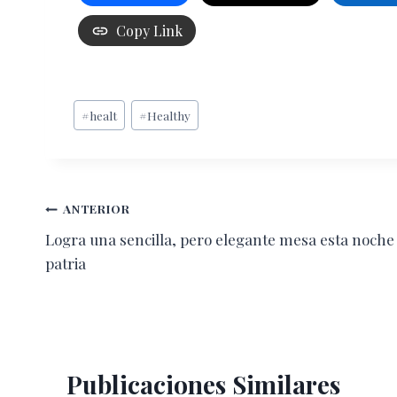
Copy Link
Etiquetas
#
healt
#
Healthy
de
la
entrada:
Navegación
ANTERIOR
Logra una sencilla, pero elegante mesa esta noche
de
patria
entradas
Publicaciones Similares